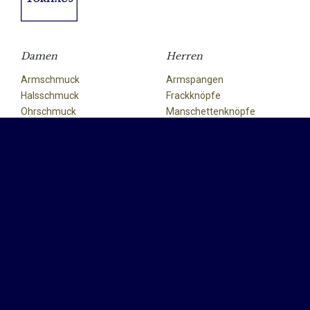
Damen
Herren
Armschmuck
Armspangen
Halsschmuck
Frackknöpfe
Ohrschmuck
Manschettenknöpfe
Ringe
Ringe
Westenknopf
Accessoires
Über Uns
Anhänger
Info
Kreuze
Kontakt
Silberartikel
Datenschutzerklärung
Impressum
AGB