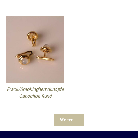
Frack/Smokinghemdknöpfe
Cabochon Rund
Weiter