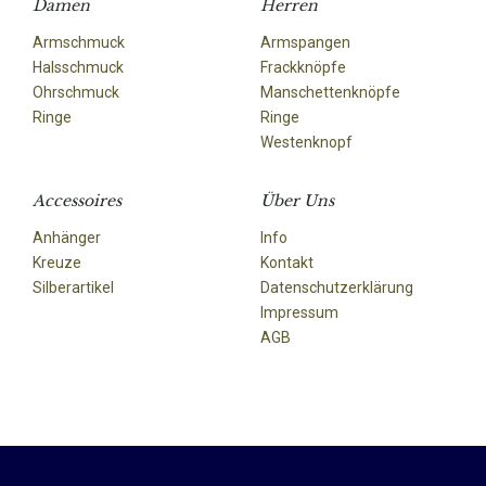
Damen
Herren
Armschmuck
Armspangen
Halsschmuck
Frackknöpfe
Ohrschmuck
Manschettenknöpfe
Ringe
Ringe
Westenknopf
Accessoires
Über Uns
Anhänger
Info
Kreuze
Kontakt
Silberartikel
Datenschutzerklärung
Impressum
AGB
© Torhaus. All Rights Reserved.